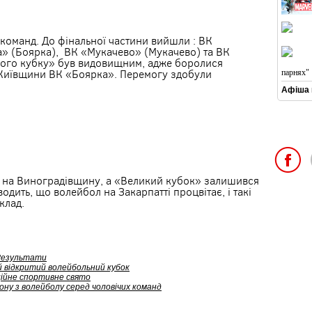
команд. До фінальної частини вийшли : ВК
а» (Боярка), ВК «Мукачево» (Мукачево) та ВК
кого кубку» був видовищним, адже боролися
з Київщини ВК «Боярка». Перемогу здобули
парнях"
Афіша к
 на Виноградівщину, а «Великий кубок» залишився
дить, що волейбол на Закарпатті процвітає, і такі
клад.
 Результати
й відкритий волейбольний кубок
ційне спортивне свято
ну з волейболу серед чоловічих команд