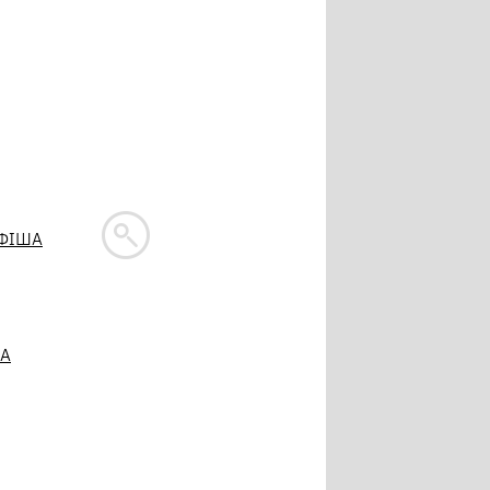
ФІША
РА