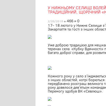
У НИЖНЬОМУ СЕЛИЩІ ВОЛЕЙ
ТРАДИЦІЙНИЙ, ЩОРІЧНИЙ «К
466
0
2/20/2018
17- 18 лютого у Нижнє Селище з’ї
Закарпаття та гості з інших област
Уже доброю традицією для мешка
теренах села «Кубку Вдячності» 
багато доброї справи, для розвитк
Кожного року у село з’їжджаються
з інших областей, котрі борються 
передбачено розіграш великого т
року довелося дев’ятьом командам,
Перемогу здобув ВК «Севлюш».