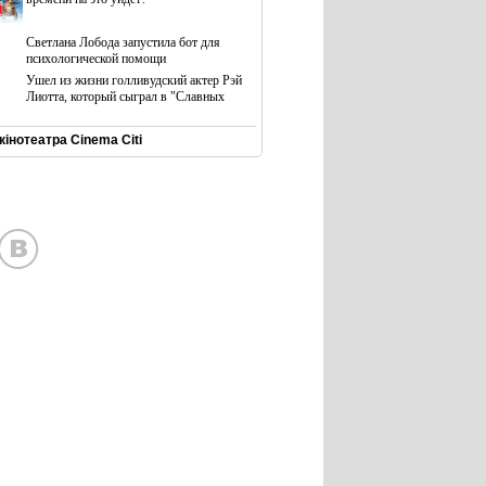
Светлана Лобода запустила бот для
психологической помощи
Ушел из жизни голливудский актер Рэй
Лиотта, который сыграл в "Славных
інотеатра Cinema Citi