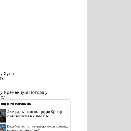
 у
Хусті
ть:
 у Кременчуці
Погода у
полі
від KINOafisha.ua
Легендарный маньяк Фредди Крюгер
снова ворвется в чьи-то сны
Весь Marvel - от начала до конца. Сколько
времени на это уйдет?