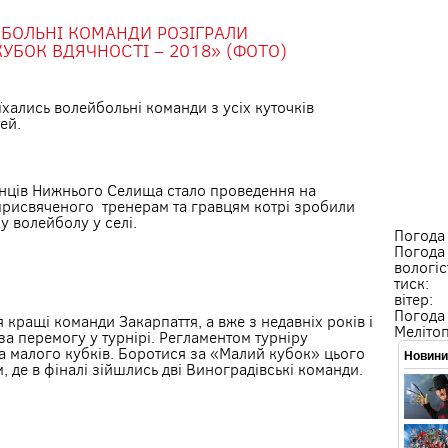
БОЛЬНІ КОМАНДИ РОЗІГРАЛИ
УБОК ВДЯЧНОСТІ – 2018» (ФОТО)
хались волейбольні команди з усіх куточків
ей.
нців Нижнього Селища стало проведення на
присвяченого тренерам та гравцям котрі зробили
у волейболу у селі.
Погода
Погода
вологіс
тиск:
вітер:
Погода
 кращі команди Закарпаття, а вже з недавніх років і
Меліто
за перемогу у турнірі. Регламентом турніру
а малого кубків. Боротися за «Малий кубок» цього
Новини 
 де в фіналі зійшлись дві Виноградівські команди.