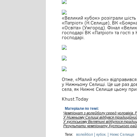
«Великий кубок» розіграли шість 
«Патріот» (Н.Селище), ВК «Боярк
«Освіта» (Ужгород). Фінал «Вели
господарі ВК «Патріот» та гості 
господарі.
Отже, «Малий кубок» відправився
у Нижньому Селищі. Це ще раз дово
села, як Нижнє Селище цьому при
Khust.Today
Матеріали по темі:
Чемпіонат з волейболу серед чоловіків.
У Нижньому Селищі відбувся традиційни
У хустському Велятині відбулося тради
Результати чемпіонату Хустського райо
Теги:
волейбол
кубок.
Нижє Селище